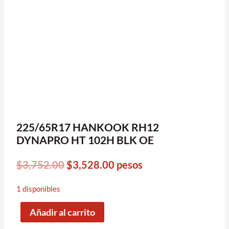
225/65R17 HANKOOK RH12
DYNAPRO HT 102H BLK OE
Original
Current
$
3,752.00
$
3,528.00
pesos
price
price
1 disponibles
was:
is:
Añadir al carrito
$3,752.00.
$3,528.00.
225/65R17