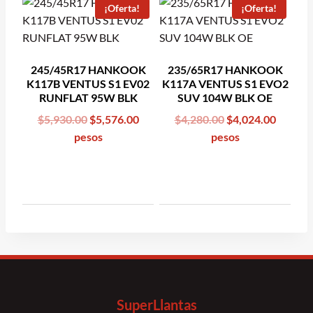
¡Oferta!
¡Oferta!
245/45R17 HANKOOK
235/65R17 HANKOOK
K117B VENTUS S1 EV02
K117A VENTUS S1 EVO2
RUNFLAT 95W BLK
SUV 104W BLK OE
Original
Current
Original
Curren
$
5,930.00
$
5,576.00
$
4,280.00
$
4,024.00
price
price
price
price
pesos
pesos
was:
is:
was:
is:
$5,930.00.
$5,576.00.
$4,280.00.
$4,024.
SuperLlantas