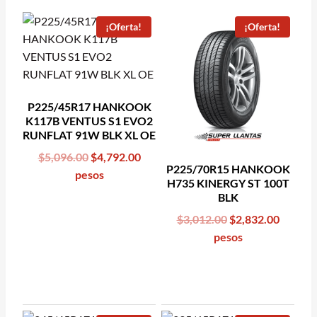
¡Oferta!
¡Oferta!
P225/45R17 HANKOOK
K117B VENTUS S1 EVO2
RUNFLAT 91W BLK XL OE
Original
Current
$
5,096.00
$
4,792.00
P225/70R15 HANKOOK
price
price
pesos
H735 KINERGY ST 100T
was:
is:
BLK
$5,096.00.
$4,792.00.
Original
Curren
$
3,012.00
$
2,832.00
price
price
pesos
was:
is:
$3,012.00.
$2,832.