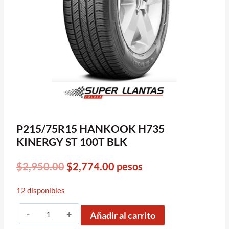
P215/75R15 HANKOOK H735
KINERGY ST 100T BLK
Original
Current
$
2,950.00
$
2,774.00
pesos
price
price
12 disponibles
was:
is:
P215/75R15
$2,950.00.
$2,774.00.
Añadir al carrito
HANKOOK