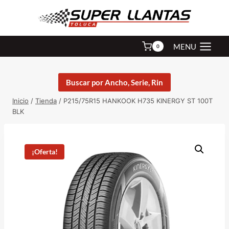
Saltar
al
contenido
MENU
0
Buscar por Ancho, Serie, Rin
Inicio
/
Tienda
/
P215/75R15 HANKOOK H735 KINERGY ST 100T
BLK
¡Oferta!