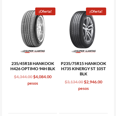
¡Oferta!
¡Oferta!
235/45R18 HANKOOK
P235/75R15 HANKOOK
H426 OPTIMO 94H BLK
H735 KINERGY ST 105T
BLK
Original
Current
$
4,344.00
$
4,084.00
Original
Curren
$
3,134.00
$
2,946.00
price
price
pesos
price
price
pesos
was:
is:
was:
is:
$4,344.00.
$4,084.00.
$3,134.00.
$2,946.