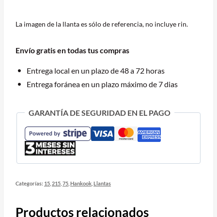
H735
KINERGY
La imagen de la llanta es sólo de referencia, no incluye rin.
ST
100T
Envío gratis en todas tus compras
BLK
cantidad
Entrega local en un plazo de 48 a 72 horas
Entrega foránea en un plazo máximo de 7 dias
GARANTÍA DE SEGURIDAD EN EL PAGO
Categorías:
15
,
215
,
75
,
Hankook
,
Llantas
Productos relacionados