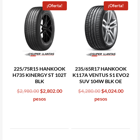
¡Oferta!
¡Oferta!
225/75R15 HANKOOK
235/65R17 HANKOOK
H735 KINERGY ST 102T
K117A VENTUS S1 EVO2
BLK
SUV 104W BLK OE
Original
Current
Original
Curren
$
2,980.00
$
2,802.00
$
4,280.00
$
4,024.00
price
price
price
price
pesos
pesos
was:
is:
was:
is:
$2,980.00.
$2,802.00.
$4,280.00.
$4,024.