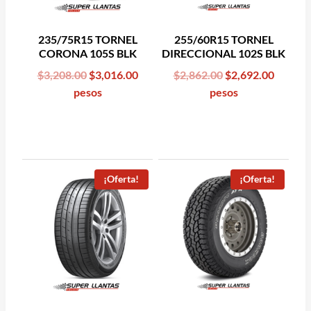
235/75R15 TORNEL
255/60R15 TORNEL
CORONA 105S BLK
DIRECCIONAL 102S BLK
Original
Current
Original
Curren
$
3,208.00
$
3,016.00
$
2,862.00
$
2,692.00
price
price
price
price
pesos
pesos
was:
is:
was:
is:
$3,208.00.
$3,016.00.
$2,862.00.
$2,692.
¡Oferta!
¡Oferta!