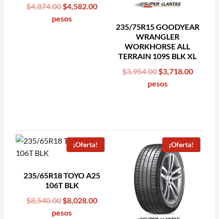
Original
Current
$
4,874.00
$
4,582.00
price
price
pesos
235/75R15 GOODYEAR
was:
is:
WRANGLER
$4,874.00.
$4,582.00.
WORKHORSE ALL
TERRAIN 109S BLK XL
Original
Curren
$
3,954.00
$
3,718.00
price
price
pesos
was:
is:
$3,954.00.
$3,718.
¡Oferta!
¡Oferta!
235/65R18 TOYO A25
106T BLK
Original
Current
$
8,540.00
$
8,028.00
price
price
pesos