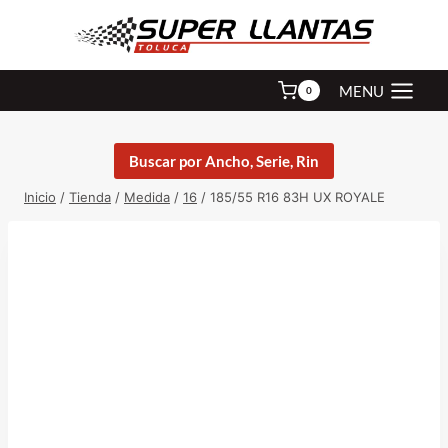
Saltar
al
contenido
MENU
0
Buscar por Ancho, Serie, Rin
Inicio
/
Tienda
/
Medida
/
16
/
185/55 R16 83H UX ROYALE