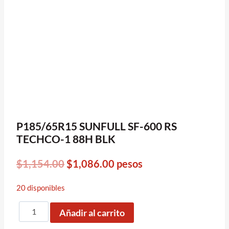
P185/65R15 SUNFULL SF-600 RS
TECHCO-1 88H BLK
Original
Current
$
1,154.00
$
1,086.00
pesos
price
price
20 disponibles
was:
is:
P185/65R15
$1,154.00.
$1,086.00.
Añadir al carrito
SUNFULL