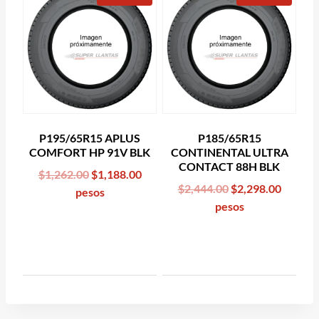
P195/65R15 APLUS
P185/65R15
COMFORT HP 91V BLK
CONTINENTAL ULTRA
CONTACT 88H BLK
Original
Current
$
1,262.00
$
1,188.00
Original
Curren
$
2,444.00
$
2,298.00
price
price
pesos
price
price
pesos
was:
is:
was:
is:
$1,262.00.
$1,188.00.
$2,444.00.
$2,298.