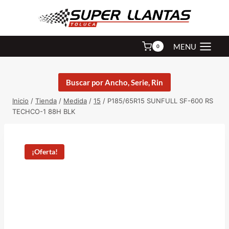
Saltar
al
contenido
MENU
0
Buscar por Ancho, Serie, Rin
Inicio
/
Tienda
/
Medida
/
15
/
P185/65R15 SUNFULL SF-600 RS
TECHCO-1 88H BLK
¡Oferta!