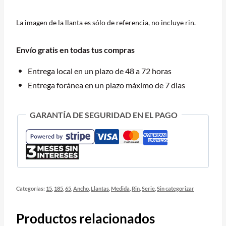
SF-
600
La imagen de la llanta es sólo de referencia, no incluye rin.
RS
TECHCO-
Envío gratis en todas tus compras
1
88H
Entrega local en un plazo de 48 a 72 horas
BLK
Entrega foránea en un plazo máximo de 7 dias
cantidad
GARANTÍA DE SEGURIDAD EN EL PAGO
Categorías:
15
,
185
,
65
,
Ancho
,
Llantas
,
Medida
,
Rin
,
Serie
,
Sin categorizar
Productos relacionados