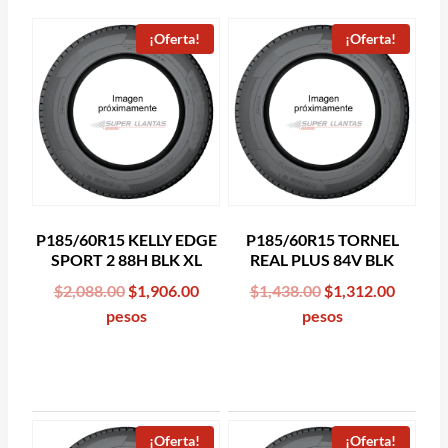
¡Oferta!
¡Oferta!
P185/60R15 KELLY EDGE
P185/60R15 TORNEL
SPORT 2 88H BLK XL
REAL PLUS 84V BLK
Original
Current
Original
Curren
$
2,088.00
$
1,906.00
$
1,438.00
$
1,312.00
price
price
price
price
pesos
pesos
was:
is:
was:
is:
$2,088.00.
$1,906.00.
$1,438.00.
$1,312.
¡Oferta!
¡Oferta!