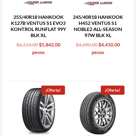
255/40R18 HANKOOK
245/40R18 HANKOOK
K127B VENTUS S1 EVO3
H452 VENTUS S1
KONTROL RUNFLAT 99Y
NOBLE2 ALL-SEASON
BLK XL
97W BLK XL
Original
Current
Original
Curren
$
6,214.00
$
5,842.00
$
4,690.00
$
4,410.00
price
price
price
price
pesos
pesos
was:
is:
was:
is:
$6,214.00.
$5,842.00.
$4,690.00.
$4,410.
¡Oferta!
¡Oferta!