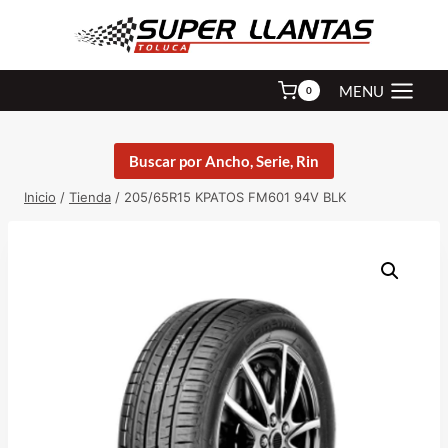
Saltar
al
contenido
MENU
0
Buscar por Ancho, Serie, Rin
Inicio
/
Tienda
/
205/65R15 KPATOS FM601 94V BLK