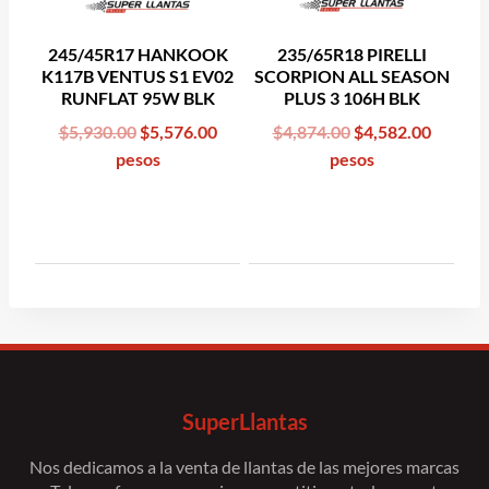
245/45R17 HANKOOK
235/65R18 PIRELLI
K117B VENTUS S1 EV02
SCORPION ALL SEASON
RUNFLAT 95W BLK
PLUS 3 106H BLK
Original
Current
Original
Curren
$
5,930.00
$
5,576.00
$
4,874.00
$
4,582.00
price
price
price
price
pesos
pesos
was:
is:
was:
is:
$5,930.00.
$5,576.00.
$4,874.00.
$4,582.
SuperLlantas
Nos dedicamos a la venta de llantas de las mejores marcas