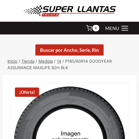
Saltar
al
contenido
MENU
0
Buscar por Ancho, Serie, Rin
Inicio
/
Tienda
/
Medida
/
14
/
P185/60R14 GOODYEAR
ASSURANCE MAXLIFE 82H BLK
¡Oferta!