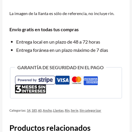
ASSURANCE
MAXLIFE
La imagen de la llanta es sólo de referencia, no incluye rin.
82H
BLK
Envío gratis en todas tus compras
cantidad
Entrega local en un plazo de 48 a 72 horas
Entrega foránea en un plazo máximo de 7 dias
GARANTÍA DE SEGURIDAD EN EL PAGO
Categorías:
14
,
185
,
60
,
Ancho
,
Llantas
,
Rin
,
Serie
,
Sin categorizar
Productos relacionados