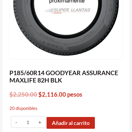
P185/60R14 GOODYEAR ASSURANCE
MAXLIFE 82H BLK
Original
Current
$
2,250.00
$
2,116.00
pesos
price
price
20 disponibles
was:
is:
P185/60R14
$2,250.00.
$2,116.00.
Añadir al carrito
GOODYEAR