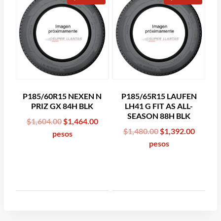
P185/60R15 NEXEN N
P185/65R15 LAUFEN
PRIZ GX 84H BLK
LH41 G FIT AS ALL-
SEASON 88H BLK
Original
Current
$
1,604.00
$
1,464.00
Original
Curren
$
1,480.00
$
1,392.00
price
price
pesos
price
price
pesos
was:
is:
was:
is:
$1,604.00.
$1,464.00.
$1,480.00.
$1,392.