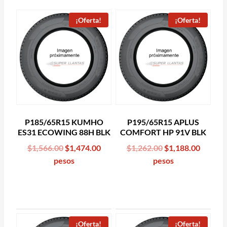
¡Oferta!
¡Oferta!
P185/65R15 KUMHO
P195/65R15 APLUS
ES31 ECOWING 88H BLK
COMFORT HP 91V BLK
Original
Current
Original
Curren
$
1,566.00
$
1,474.00
$
1,262.00
$
1,188.00
price
price
price
price
pesos
pesos
was:
is:
was:
is:
$1,566.00.
$1,474.00.
$1,262.00.
$1,188.
¡Oferta!
¡Oferta!