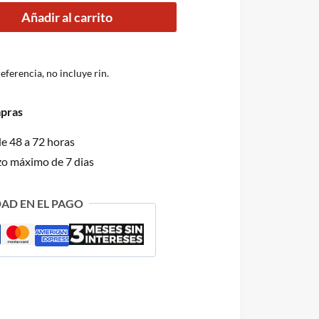
1,254.00.
Añadir al carrito
referencia, no incluye rin.
mpras
de 48 a 72 horas
zo máximo de 7 dias
AD EN EL PAGO