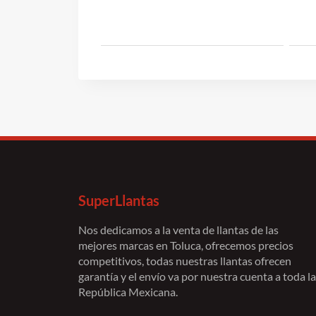
$2,984.00.
$2,806.00.
SuperLlantas
Nos dedicamos a la venta de llantas de las
mejores marcas en Toluca, ofrecemos precios
competitivos, todas nuestras llantas ofrecen
garantía y el envío va por nuestra cuenta a toda la
República Mexicana.