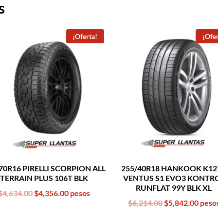
s
¡Oferta!
¡Ofer
70R16 PIRELLI SCORPION ALL
255/40R18 HANKOOK K12
TERRAIN PLUS 106T BLK
VENTUS S1 EVO3 KONTR
RUNFLAT 99Y BLK XL
Original
Current
$
4,634.00
$
4,356.00
pesos
Original
Curr
$
6,214.00
$
5,842.00
peso
price
price
price
price
was:
is: