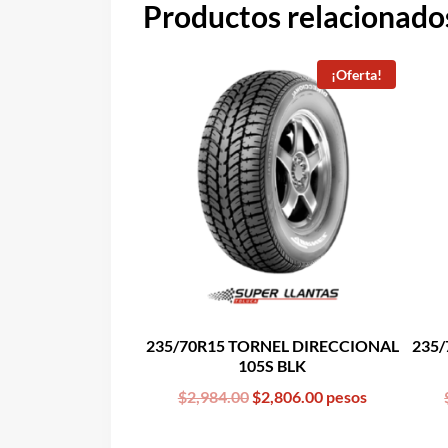
Productos relacionado
¡Oferta!
235/70R15 TORNEL DIRECCIONAL
235/
105S BLK
Original
Current
$
2,984.00
$
2,806.00
pesos
price
price
was:
is: