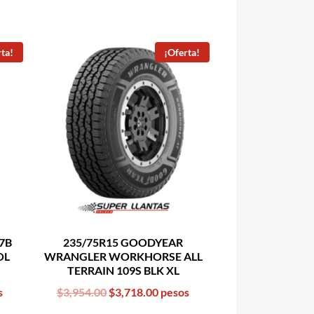
ta!
¡Oferta!
7B
235/75R15 GOODYEAR
OL
WRANGLER WORKHORSE ALL
TERRAIN 109S BLK XL
ent
Original
Current
s
$
3,954.00
$
3,718.00
pesos
price
price