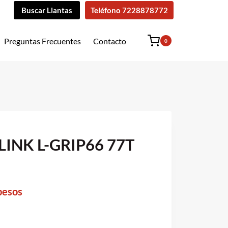
Buscar Llantas
Teléfono 7228878772
Preguntas Frecuentes
Contacto
0
LINK L-GRIP66 77T
urrent
pesos
rice
s: