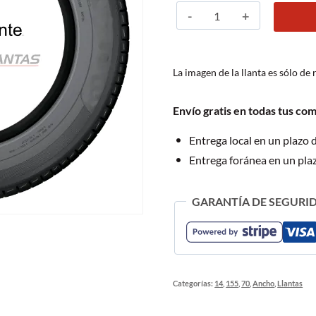
P155/70R14
$1,334.00.
$
I
LINK
L-
La imagen de la llanta es sólo de 
GRIP66
77T
Envío gratis en todas tus co
BLK
cantidad
Entrega local en un plazo 
Entrega foránea en un pla
GARANTÍA DE SEGURID
Categorías:
14
,
155
,
70
,
Ancho
,
Llantas