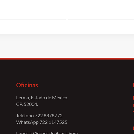
was:
is:
$4,634.00.
$4,356.00.
$6,214.00.
$5,84
Oficinas
Lerma, Estado de México.
CP. 52004.
Teléfono 722 8878772
WhatsApp 722 1147525
Lunes a Viernes de 9am a 6pm