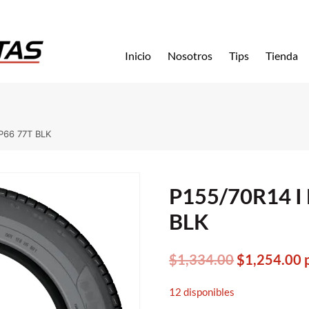
Inicio
Nosotros
Tips
Tienda
IP66 77T BLK
P155/70R14 I 
BLK
Original
C
$
1,334.00
$
1,254.00
price
p
12 disponibles
was:
i