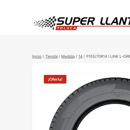
Saltar
al
contenido
Inicio
/
Tienda
/
Medida
/
14
/
P155/70R14 I LINK L-GR
¡Oferta!